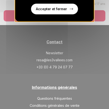
Enfants âgés de 0 à 17 ans
LUN.
440 €
Retour le
24
Accepter et fermer
26/08/2026
AOÛT
/hébergement
Réserver
MAR.
440 €
Retour le
25
27/08/2026
AOÛT
/hébergement
MER.
440 €
Retour le
26
Contact
28/08/2026
AOÛT
/hébergement
Newsletter
JEU.
440 €
Retour le
27
resa@les3vallees.com
29/08/2026
AOÛT
/hébergement
+33 (0) 4 79 24 07 77
Informations générales
Questions fréquentes
Conditions générales de vente