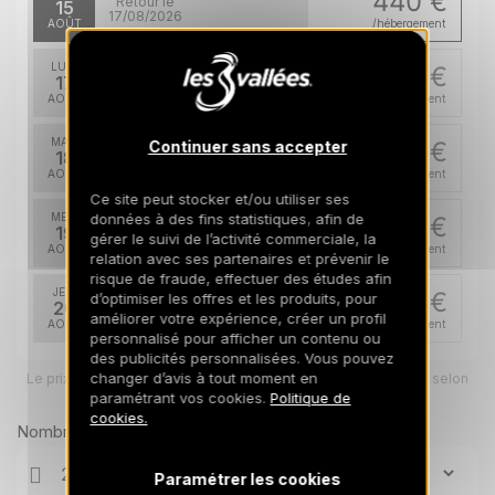
440 €
Retour le
15
17/08/2026
AOÛT
/hébergement
LUN.
440 €
Retour le
17
19/08/2026
AOÛT
/hébergement
MAR.
440 €
Continuer sans accepter
Retour le
18
20/08/2026
AOÛT
/hébergement
Ce site peut stocker et/ou utiliser ses
données à des fins statistiques, afin de
MER.
440 €
Retour le
19
gérer le suivi de l’activité commerciale, la
21/08/2026
AOÛT
/hébergement
relation avec ses partenaires et prévenir le
risque de fraude, effectuer des études afin
JEU.
440 €
d’optimiser les offres et les produits, pour
Retour le
20
22/08/2026
améliorer votre expérience, créer un profil
AOÛT
/hébergement
personnalisé pour afficher un contenu ou
des publicités personnalisées. Vous pouvez
VEN.
440 €
changer d’avis à tout moment en
Retour le
Le prix total pour votre sélection sera ajusté en page suivante selon
21
23/08/2026
vos options
paramétrant vos cookies.
Politique de
AOÛT
/hébergement
cookies.
Nombre de voyageurs
SAM.
440 €
Retour le
22
24/08/2026
AOÛT
/hébergement
Paramétrer les cookies