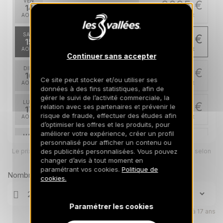
VEN.
2095 €
Retour le
14
20/08/2026
AOÛT
/hébergement
SAM.
2020 €
Retour le
15
21/08/2026
AOÛT
/hébergement
Continuer sans accepter
DIM.
2020 €
Retour le
16
Ce site peut stocker et/ou utiliser ses
22/08/2026
AOÛT
/hébergement
données à des fins statistiques, afin de
gérer le suivi de l’activité commerciale, la
LUN.
2020 €
relation avec ses partenaires et prévenir le
Retour le
17
23/08/2026
risque de fraude, effectuer des études afin
AOÛT
/hébergement
d’optimiser les offres et les produits, pour
améliorer votre expérience, créer un profil
MAR.
2020 €
Retour le
18
personnalisé pour afficher un contenu ou
24/08/2026
Le prix total pour votre sélection sera ajusté en page suivante selon
AOÛT
des publicités personnalisées. Vous pouvez
/hébergement
vos options
changer d’avis à tout moment en
paramétrant vos cookies.
Politique de
MER.
2020 €
Nombre de voyageurs
Retour le
19
cookies.
25/08/2026
AOÛT
/hébergement
JEU.
2020 €
Paramétrer les cookies
Retour le
20
Enfants âgés de 0 à 17 ans
26/08/2026
AOÛT
/hébergement