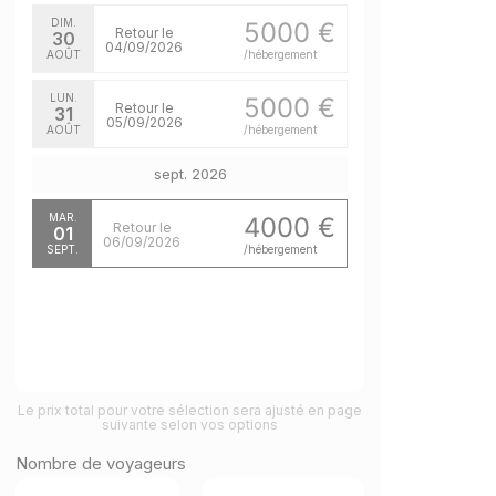
DIM.
5000 €
Retour le
30
04/09/2026
AOÛT
/hébergement
LUN.
5000 €
Retour le
31
05/09/2026
AOÛT
/hébergement
sept. 2026
MAR.
4000 €
Retour le
01
06/09/2026
SEPT.
/hébergement
Le prix total pour votre sélection sera ajusté en page
suivante selon vos options
Nombre de voyageurs