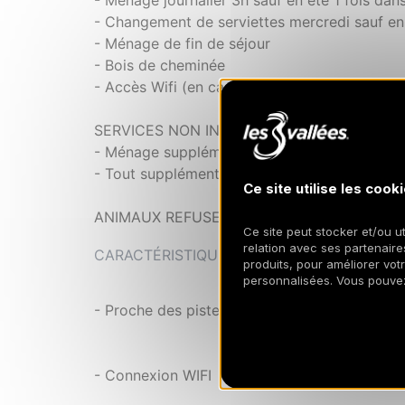
- Ménage journalier 3h sauf en été 1 fois dan
- Changement de serviettes mercredi sauf en
- Ménage de fin de séjour
- Bois de cheminée
- Accès Wifi (en cas de panne, l'agence décli
SERVICES NON INCLUS
- Ménage supplémentaire sur demande
- Tout supplément de linge sera facturé
Ce site utilise les cooki
ANIMAUX REFUSES
Ce site peut stocker et/ou ut
relation avec ses partenaires
CARACTÉRISTIQUES
produits, pour améliorer vot
personnalisées. Vous pouve
- Proche des pistes
- Connexion WIFI