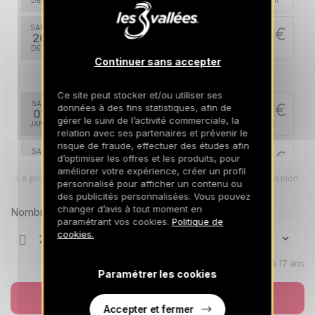
DÉC.
/hébergement
SAM.
11059 €
Retour le
26
02/01/2027
DÉC.
/hébergement
Continuer sans accepter
janv. 2027
Ce site peut stocker et/ou utiliser ses
SAM.
8522 €
données à des fins statistiques, afin de
Retour le
02
09/01/2027
gérer le suivi de l’activité commerciale, la
JANV.
/hébergement
relation avec ses partenaires et prévenir le
risque de fraude, effectuer des études afin
SAM.
6174 €
d’optimiser les offres et les produits, pour
Retour le
09
16/01/2027
améliorer votre expérience, créer un profil
JANV.
/hébergement
Le prix total pour votre sélection sera ajusté en page suivante selon
personnalisé pour afficher un contenu ou
vos options
des publicités personnalisées. Vous pouvez
SAM.
6174 €
Retour le
23
changer d’avis à tout moment en
Nombre de voyageurs
30/01/2027
JANV.
/hébergement
paramétrant vos cookies.
Politique de
cookies.
févr. 2027
Enfants âgés de 0 à 17 ans
Paramétrer les cookies
SAM.
10179 €
Retour le
06
13/02/2027
FÉVR.
/hébergement
Réserver
Accepter et fermer