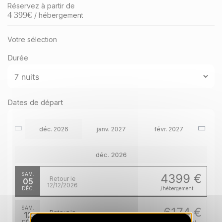
Réservez à partir de
4 399
€
/ hébergement
Votre sélection
Durée
Dates de départ
déc. 2026
janv. 2027
févr. 2027
déc. 2026
SAM.
4399 €
Retour le
05
12/12/2026
DÉC.
/hébergement
SAM.
6174 €
Retour le
12
19/12/2026