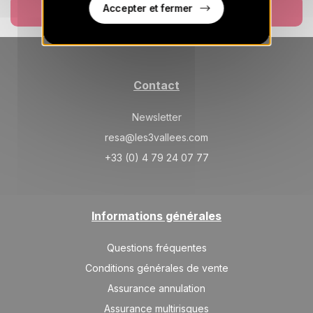
23/01/2027
Accepter et fermer
JANV.
/hébergement
Réserver
SAM.
5250 €
Retour le
23
30/01/2027
JANV.
/hébergement
SAM.
Contact
5600 €
Retour le
30
06/02/2027
JANV.
/hébergement
Newsletter
févr. 2027
resa@les3vallees.com
+33 (0) 4 79 24 07 77
SAM.
7550 €
Retour le
13
20/02/2027
FÉVR.
/hébergement
SAM.
5600 €
Retour le
27
Informations générales
06/03/2027
FÉVR.
/hébergement
Questions fréquentes
mars 2027
Conditions générales de vente
SAM.
5250 €
Retour le
Assurance annulation
06
13/03/2027
MARS
/hébergement
Assurance multirisques