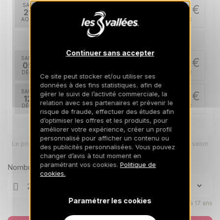
SAM.
2000 €
Retour le
29
05/09/2026
AOÛT
/hébergement
déc. 2026
Continuer sans accepter
SAM.
3950 €
Retour le
05
12/12/2026
DÉC.
/hébergement
Ce site peut stocker et/ou utiliser ses
données à des fins statistiques, afin de
SAM.
4850 €
gérer le suivi de l’activité commerciale, la
Retour le
12
relation avec ses partenaires et prévenir le
19/12/2026
DÉC.
/hébergement
risque de fraude, effectuer des études afin
d’optimiser les offres et les produits, pour
janv. 2027
améliorer votre expérience, créer un profil
personnalisé pour afficher un contenu ou
Le prix total pour votre sélection sera ajusté en page suivante selon
SAM.
5250 €
des publicités personnalisées. Vous pouvez
Retour le
vos options
02
changer d’avis à tout moment en
09/01/2027
JANV.
/hébergement
paramétrant vos cookies.
Politique de
Nombre de voyageurs
cookies.
SAM.
4850 €
Retour le
09
16/01/2027
JANV.
/hébergement
Paramétrer les cookies
Enfants âgés de 0 à 17 ans
SAM.
4850 €
Retour le
16