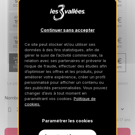
14
28/10/2026
OCT.
/hébergement
JEU.
663 €
Retour le
15
29/10/2026
OCT.
/hébergement
Continuer sans accepter
VEN.
659 €
Retour le
16
Ce site peut stocker et/ou utiliser ses
30/10/2026
OCT.
/hébergement
données à des fins statistiques, afin de
gérer le suivi de l’activité commerciale, la
SAM.
656 €
relation avec ses partenaires et prévenir le
Retour le
17
31/10/2026
risque de fraude, effectuer des études afin
OCT.
/hébergement
d’optimiser les offres et les produits, pour
améliorer votre expérience, créer un profil
personnalisé pour afficher un contenu ou
Le prix total pour votre sélection sera ajusté en page suivante selon
vos options
des publicités personnalisées. Vous pouvez
changer d’avis à tout moment en
Nombre de voyageurs
paramétrant vos cookies.
Politique de
cookies.
Enfants âgés de 0 à 17 ans
Paramétrer les cookies
Réserver