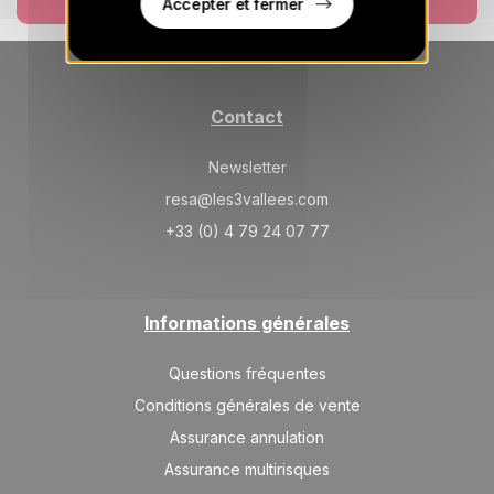
Accepter et fermer
Contact
Newsletter
resa@les3vallees.com
+33 (0) 4 79 24 07 77
Informations générales
Questions fréquentes
Conditions générales de vente
Assurance annulation
Assurance multirisques