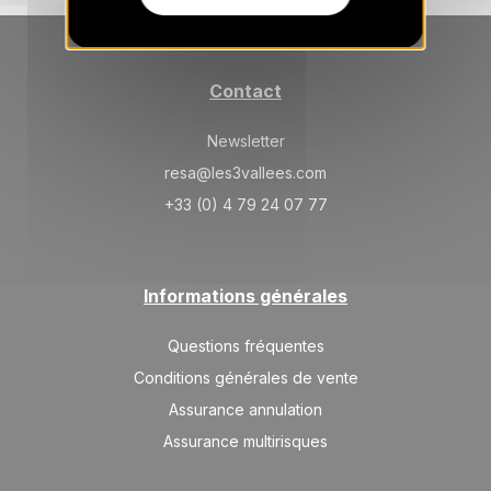
30/10/2026
OCT.
/hébergement
MAR.
256 €
Retour le
27
31/10/2026
OCT.
/hébergement
Contact
Newsletter
resa@les3vallees.com
+33 (0) 4 79 24 07 77
Informations générales
Questions fréquentes
Conditions générales de vente
Assurance annulation
Assurance multirisques