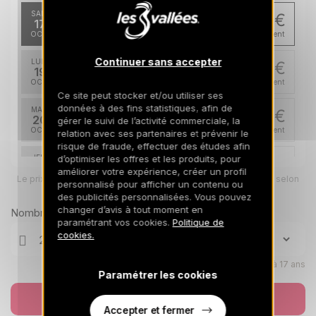
SAM.
256 €
Retour le
17
21/10/2026
OCT.
/hébergement
Continuer sans accepter
LUN.
256 €
Retour le
19
23/10/2026
OCT.
/hébergement
Ce site peut stocker et/ou utiliser ses
données à des fins statistiques, afin de
MAR.
256 €
Retour le
20
gérer le suivi de l’activité commerciale, la
24/10/2026
OCT.
/hébergement
relation avec ses partenaires et prévenir le
risque de fraude, effectuer des études afin
JEU.
d’optimiser les offres et les produits, pour
256 €
Retour le
22
améliorer votre expérience, créer un profil
26/10/2026
Le prix total pour votre sélection sera ajusté en page suivante selon
OCT.
/hébergement
personnalisé pour afficher un contenu ou
vos options
des publicités personnalisées. Vous pouvez
VEN.
256 €
changer d’avis à tout moment en
Nombre de voyageurs
Retour le
23
27/10/2026
paramétrant vos cookies.
Politique de
OCT.
/hébergement
cookies.
SAM.
256 €
Retour le
24
Enfants âgés de 0 à 17 ans
28/10/2026
Paramétrer les cookies
OCT.
/hébergement
Réserver
LUN.
256 €
Retour le
Accepter et fermer
26