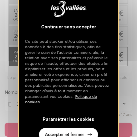
SAM.
298 €
Retour le
24
29/10/2026
OCT.
/hébergement
Continuer sans accepter
LUN.
298 €
Retour le
26
31/10/2026
OCT.
/hébergement
Ce site peut stocker et/ou utiliser ses
données à des fins statistiques, afin de
gérer le suivi de l’activité commerciale, la
MAR.
239 €
Retour le
27
relation avec ses partenaires et prévenir le
01/11/2026
OCT.
/hébergement
risque de fraude, effectuer des études afin
d’optimiser les offres et les produits, pour
améliorer votre expérience, créer un profil
Le prix total pour votre sélection sera ajusté en page suivante selon
personnalisé pour afficher un contenu ou
vos options
des publicités personnalisées. Vous pouvez
changer d’avis à tout moment en
Nombre de voyageurs
paramétrant vos cookies.
Politique de
cookies.
Enfants âgés de 0 à 17 ans
Paramétrer les cookies
Réserver
Accepter et fermer