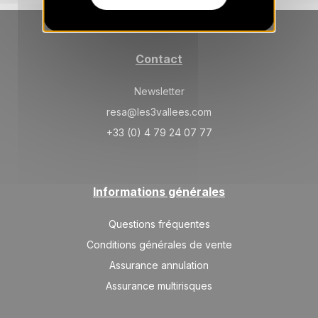
Contact
Newsletter
resa@les3vallees.com
+33 (0) 4 79 24 07 77
Informations générales
Questions fréquentes
Conditions générales de vente
Assurance annulation
Assurance multirisques