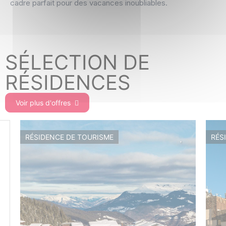
cadre parfait pour des vacances inoubliables.
SÉLECTION DE
RÉSIDENCES
Voir plus d'offres
RÉSIDENCE DE TOURISME
RÉS