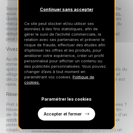
Séjourner en
location à
Saint-Martin-de-Belleville
signifie
Continuer sans accepter
aussi profiter d'un
accès direct aux pistes des 3 Vallées.
Quelques minutes suffisent pour rejoindre les remontées
mécaniques et explorer le plus grand domaine skiable du
Ce site peut stocker et/ou utiliser ses
monde. Que vous soyez un skieur chevronné ou un
données à des fins statistiques, afin de
débutant,
ces résidences
sont le point de départ parfait
gérer le suivi de l’activité commerciale, la
pour votre aventure.
relation avec ses partenaires et prévenir le
risque de fraude, effectuer des études afin
Vivez l'Art de Vivre Savoyard
d’optimiser les offres et les produits, pour
améliorer votre expérience, créer un profil
Au-delà du ski,
Saint-Martin-de-Belleville
offre une
personnalisé pour afficher un contenu ou
immersion totale dans la culture locale. Dégustez les
des publicités personnalisées. Vous pouvez
spécialités savoyardes dans les restaurants traditionnels du
changer d’avis à tout moment en
village, promenez-vous dans ses ruelles pittoresques et
paramétrant vos cookies.
Politique de
découvrez une ambiance chaleureuse où l'authenticité est
cookies.
reine.
Réservez Votre Séjour Maintenant
Paramétrer les cookies
Prêt à vivre une expérience unique au cœur des
3 Vallées
?
Réservez dès maintenant votre résidence à
Saint-Martin-
Accepter et fermer
de-Belleville
et profitez d'un séjour en semaine ou lors d'un
week-end
, qui allie confort, tradition et accès direct aux
pistes. Que vous soyez en famille, entre amis, ou en
couple, ces
appartements
en résidences vous offrent un