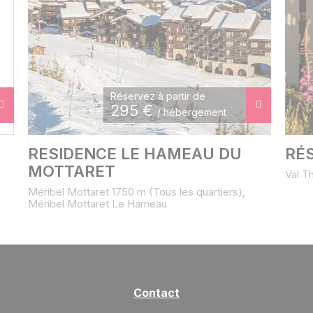
Réservez à partir de
295
€
/ hébergement
RESIDENCE LE HAMEAU DU
RÉ
MOTTARET
Val T
Méribel Mottaret 1750 m (Tous les quartiers),
Méribel Mottaret Le Hameau
Contact