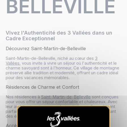
BELLEVILLE
Vivez l'Authenticité des 3 Vallées dans un
Cadre Exceptionnel
Découvrez Saint-Martin-de-Belleville
Saint-Martin-de-Belleville
, niché au cœur des
3
Vallées
,
vous invite à vivre un séjour où l'authenticité et le
charme savoyard sont à l'honneur. Ce village de montagne
préservé allie tradition et modernité, offrant un cadre idéal
pour des vacances mémorables.
Résidences de Charme et Confort
Nos résidences à
Saint-Martin-de-Belleville
sont conçues
pour vous offrir un séjour confortable et chaleureux. Avec
leur architecture typique en bois et pierre, elles reflètent
parfaitement l'esprit de la Savoie tout en vous proposant
des équipements modernes pour un confort optimal.
Accès Direct aux Pistes