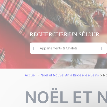
RECHERCHER UN SÉJOUR
Appartements & Chalets
Accueil
>
Noël et Nouvel An à Brides-les-Bains
>
No
NOËL ET 