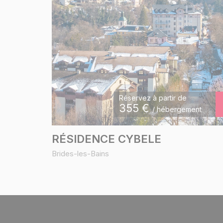
Réservez à partir de
355
€
/ hébergement
RÉSIDENCE CYBELE
Brides-les-Bains